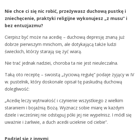
Nie chce ci się nic robić, przeżywasz duchową pustkę i
zniechęcenie, praktyki religijne wykonujesz „z musu” i
bez entuzjazmu?
Cierpisz być może na acedię – duchową depresję znaną już
dobrze pierwszym mnichom, ale dotykającą także ludzi
świeckich, którzy starają się żyć wiarą.
Nie trać jednak nadziei, choroba ta nie jest nieuleczalna.
Taką oto receptę – swoistą „życiową regułę” podaje żyjący w IV
w. pustelnik, który doskonale opisał tę paskudną duchową
dolegliwość:
„Acedię leczy wytrwałość i czynienie wszystkiego z wielkim
staraniem i bojaźnią Bożą. Wyznacz sobie miarę w każdym
dziele i wcześniej nie odstępuj póki jej nie wypełnisz. I módl się
uważnie i żarliwie, a duch acedii ucieknie od ciebie”.
Podziel się z innymi