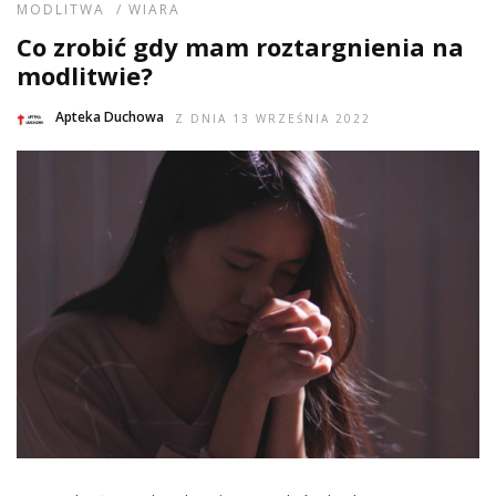
MODLITWA
/
WIARA
Co zrobić gdy mam roztargnienia na
modlitwie?
Apteka Duchowa
Z DNIA 13 WRZEŚNIA 2022