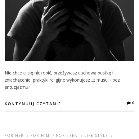
Nie chce ci się nic robić, przeżywasz duchową pustkę i
zniechęcenie, praktyki religijne wykonujesz „z musu” i bez
entuzjazmu?
0
KONTYNUUJ CZYTANIE
FOR HER
/
FOR HIM
/
FOR TEEN
/
LIFE STYLE
/