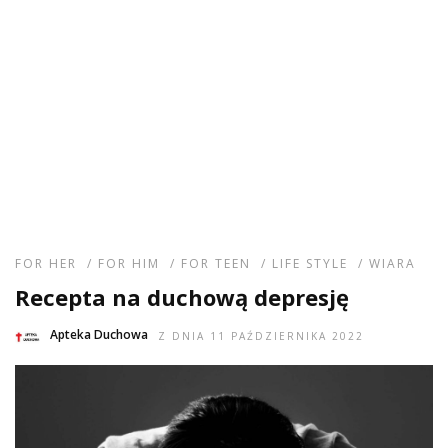
FOR HER
/
FOR HIM
/
FOR TEEN
/
LIFE STYLE
/
WIARA
Recepta na duchową depresję
Apteka Duchowa
Z DNIA 11 PAŹDZIERNIKA 2022