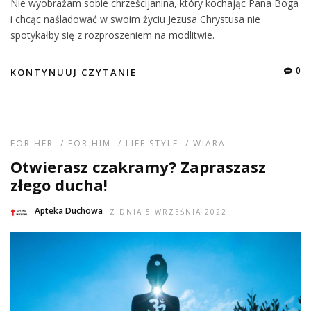
Nie wyobrażam sobie chrześcijanina, który kochając Pana Boga
i chcąc naśladować w swoim życiu Jezusa Chrystusa nie
spotykałby się z rozproszeniem na modlitwie.
0
KONTYNUUJ CZYTANIE
FOR HER
/
FOR HIM
/
LIFE STYLE
/
WIARA
Otwierasz czakramy? Zapraszasz
złego ducha!
Apteka Duchowa
Z DNIA 5 WRZEŚNIA 2022