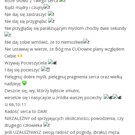
Boże Słowo z Twego serca
Bądź mądry i czujny
Nie daj się zastraszyć
Nie daj się przygnębić
Nie przyglądaj się paraliżującym myślom choćby dwie sekundy
Nie daj sobie wmówić, że to niemożliwe
Nie ustawiaj w wierze, że Bóg ma CUDowne plany względem
Ciebie
Wzywaj Pocieszyciela
I daj się pocieszyć
Pielęgnuj dobre myśli, pielęgnuj pragnienia serca oraz wielką
nadzieję
Cieszcie się, wy, którzy byliście smutni,
weselcie się i nasycajcie u źródła waszej pociechy.
Iz 66,10-11
Radość serca to DAR!
NIEZALEŻNY od sprzyjających okoliczności, powodzenia, czy
drugiego człowieka
Jeśli UZALEŻNIASZ swoją radość od pogody, (braku) męża,