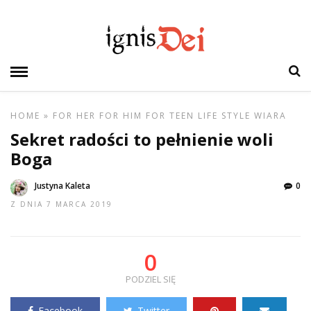
HOME
»
FOR HER
FOR HIM
FOR TEEN
LIFE STYLE
WIARA
Sekret radości to pełnienie woli
Boga
Justyna Kaleta
0
Z DNIA 7 MARCA 2019
0
PODZIEL SIĘ
Facebook
Twitter