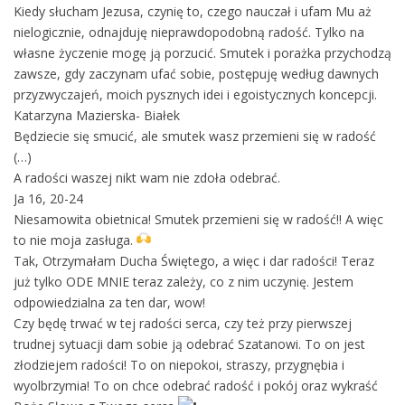
Kiedy słucham Jezusa, czynię to, czego nauczał i ufam Mu aż
nielogicznie, odnajduję nieprawdopodobną radość. Tylko na
własne życzenie mogę ją porzucić. Smutek i porażka przychodzą
zawsze, gdy zaczynam ufać sobie, postępuję według dawnych
przyzwyczajeń, moich pysznych idei i egoistycznych koncepcji.
Katarzyna Mazierska- Białek
Będziecie się smucić, ale smutek wasz przemieni się w radość
(…)
A radości waszej nikt wam nie zdoła odebrać.
Ja 16, 20-24
Niesamowita obietnica! Smutek przemieni się w radość!! A więc
to nie moja zasługa.
Tak, Otrzymałam Ducha Świętego, a więc i dar radości! Teraz
już tylko ODE MNIE teraz zależy, co z nim uczynię. Jestem
odpowiedzialna za ten dar, wow!
Czy będę trwać w tej radości serca, czy też przy pierwszej
trudnej sytuacji dam sobie ją odebrać Szatanowi. To on jest
złodziejem radości! To on niepokoi, straszy, przygnębia i
wyolbrzymia! To on chce odebrać radość i pokój oraz wykraść