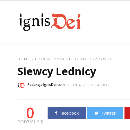
HOME
»
FOLK
MUZYKA
RELIGIJNA
ROZRYWKA
Siewcy Lednicy
Redakcja IgnisDei.com
Z DNIA 21 LIPCA 2017
0
Facebook
Twitter
PODZIEL SIĘ