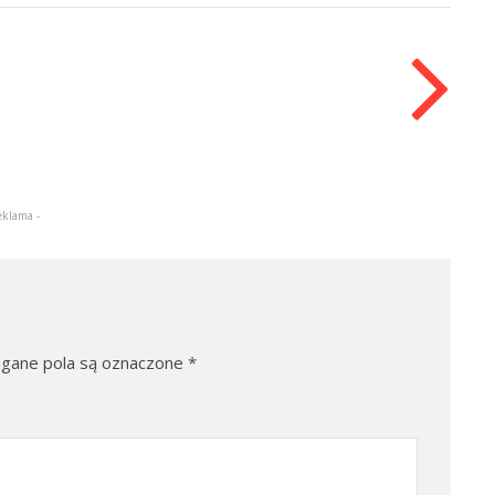
eklama -
ane pola są oznaczone
*