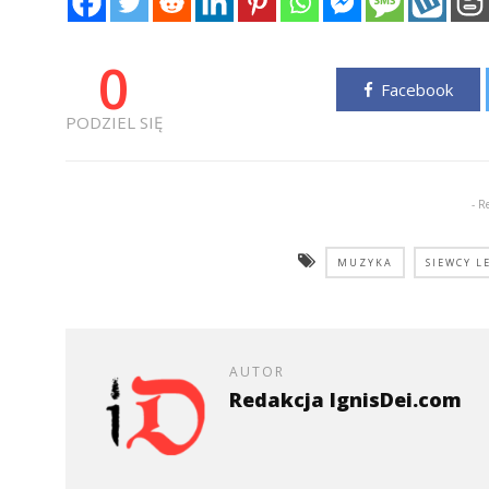
0
Facebook
PODZIEL SIĘ
- R
MUZYKA
SIEWCY L
AUTOR
Redakcja IgnisDei.com