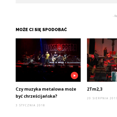
- R
MOŻE CI SIĘ SPODOBAĆ
Czy muzyka metalowa może
2Tm2,3
być chrześcijańska?
20 SIERPNIA 201
3 STYCZNIA 2018