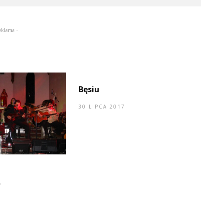
eklama -
Bęsiu
30 LIPCA 2017
7