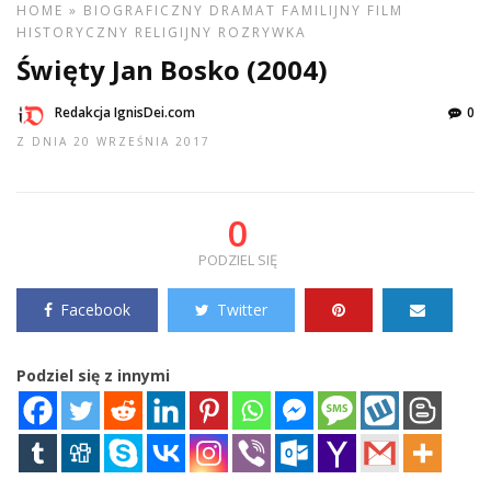
HOME
»
BIOGRAFICZNY
DRAMAT
FAMILIJNY
FILM
HISTORYCZNY
RELIGIJNY
ROZRYWKA
Święty Jan Bosko (2004)
Redakcja IgnisDei.com
0
Z DNIA 20 WRZEŚNIA 2017
0
PODZIEL SIĘ
Facebook
Twitter
Podziel się z innymi