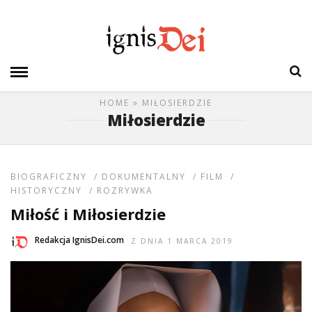
HOME
» MIŁOSIERDZIE
Miłosierdzie
BIOGRAFICZNY
/
DOKUMENTALNY
/
FILM
/
HISTORYCZNY
/
ROZRYWKA
Miłość i Miłosierdzie
Redakcja IgnisDei.com
Z DNIA 1 MARCA 2019