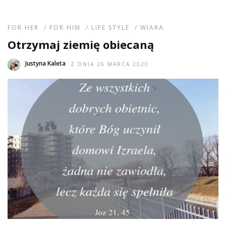
FOR HER
/
FOR HIM
/
LIFE STYLE
/
WIARA
Otrzymaj ziemię obiecaną
Justyna Kaleta
Z DNIA 26 MARCA 2020