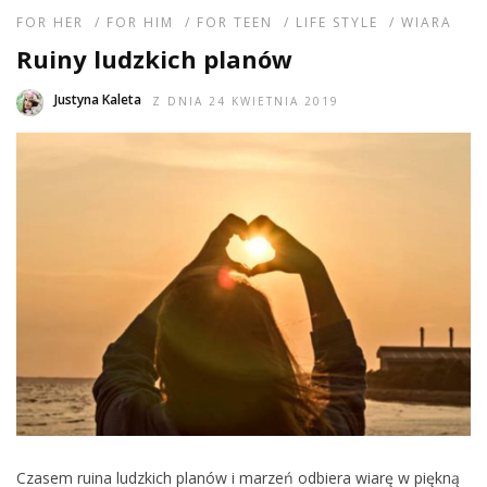
FOR HER
/
FOR HIM
/
FOR TEEN
/
LIFE STYLE
/
WIARA
Ruiny ludzkich planów
Justyna Kaleta
Z DNIA 24 KWIETNIA 2019
Czasem ruina ludzkich planów i marzeń odbiera wiarę w piękną