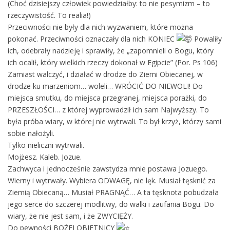
(Choć dzisiejszy człowiek powiedziałby: to nie pesymizm – to
rzeczywistość. To realia!)
Przeciwności nie były dla nich wyzwaniem, które można
pokonać. Przeciwności oznaczały dla nich KONIEC
Powaliły
ich, odebrały nadzieję i sprawiły, że „zapomnieli o Bogu, który
ich ocalił, który wielkich rzeczy dokonał w Egipcie” (Por. Ps 106)
Zamiast walczyć, i działać w drodze do Ziemi Obiecanej, w
drodze ku marzeniom… woleli… WRÓCIĆ DO NIEWOLI! Do
miejsca smutku, do miejsca przegranej, miejsca porażki, do
PRZESZŁOŚCI… z której wyprowadził ich sam Najwyższy. To
była próba wiary, w której nie wytrwali. To był krzyż, którzy sami
sobie nałożyli.
Tylko nieliczni wytrwali.
Mojżesz. Kaleb. Jozue.
Zachwyca i jednocześnie zawstydza mnie postawa Jozuego.
Wierny i wytrwały. Wybiera ODWAGĘ, nie lęk. Musiał tęsknić za
Ziemią Obiecaną… Musiał PRAGNĄĆ… A ta tęsknota pobudzała
jego serce do szczerej modlitwy, do walki i zaufania Bogu. Do
wiary, że nie jest sam, i że ZWYCIĘŻY.
Do pewności BOŻEJ OBIETNICY