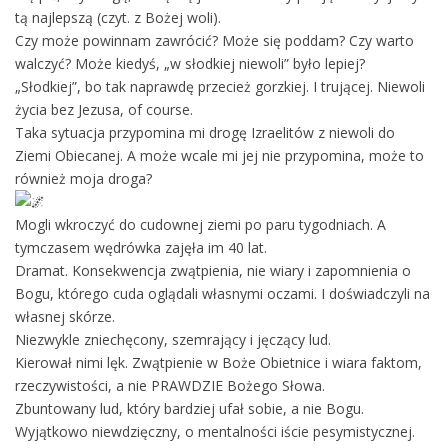
tą najlepszą (czyt. z Bożej woli).
Czy może powinnam zawrócić? Może się poddam? Czy warto
walczyć? Może kiedyś, „w słodkiej niewoli” było lepiej?
„Słodkiej”, bo tak naprawdę przecież gorzkiej. I trującej. Niewoli
życia bez Jezusa, of course.
Taka sytuacja przypomina mi drogę Izraelitów z niewoli do
Ziemi Obiecanej. A może wcale mi jej nie przypomina, może to
również moja droga?
Mogli wkroczyć do cudownej ziemi po paru tygodniach. A
tymczasem wędrówka zajęła im 40 lat.
Dramat. Konsekwencja zwątpienia, nie wiary i zapomnienia o
Bogu, którego cuda oglądali własnymi oczami. I doświadczyli na
własnej skórze.
Niezwykle zniechęcony, szemrający i jęczący lud.
Kierował nimi lęk. Zwątpienie w Boże Obietnice i wiara faktom,
rzeczywistości, a nie PRAWDZIE Bożego Słowa.
Zbuntowany lud, który bardziej ufał sobie, a nie Bogu.
Wyjątkowo niewdzięczny, o mentalności iście pesymistycznej.