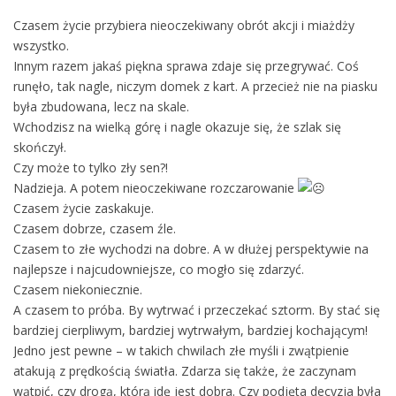
Czasem życie przybiera nieoczekiwany obrót akcji i miażdży
wszystko.
Innym razem jakaś piękna sprawa zdaje się przegrywać. Coś
runęło, tak nagle, niczym domek z kart. A przecież nie na piasku
była zbudowana, lecz na skale.
Wchodzisz na wielką górę i nagle okazuje się, że szlak się
skończył.
Czy może to tylko zły sen?!
Nadzieja. A potem nieoczekiwane rozczarowanie
Czasem życie zaskakuje.
Czasem dobrze, czasem źle.
Czasem to złe wychodzi na dobre. A w dłużej perspektywie na
najlepsze i najcudowniejsze, co mogło się zdarzyć.
Czasem niekoniecznie.
A czasem to próba. By wytrwać i przeczekać sztorm. By stać się
bardziej cierpliwym, bardziej wytrwałym, bardziej kochającym!
Jedno jest pewne – w takich chwilach złe myśli i zwątpienie
atakują z prędkością światła. Zdarza się także, że zaczynam
wątpić, czy drogą, którą idę jest dobra. Czy podjęta decyzja była