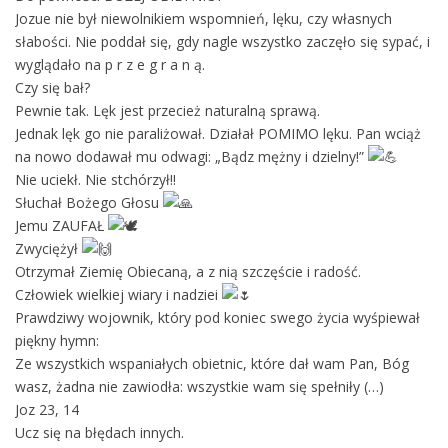
Jozue nie był niewolnikiem wspomnień, lęku, czy własnych
słabości. Nie poddał się, gdy nagle wszystko zaczęło się sypać, i
wyglądało na p r z e g r a n ą.
Czy się bał?
Pewnie tak. Lęk jest przecież naturalną sprawą.
Jednak lęk go nie paraliżował. Działał POMIMO lęku. Pan wciąż
na nowo dodawał mu odwagi: „Bądz mężny i dzielny!”
Nie uciekł. Nie stchórzył!!
Słuchał Bożego Głosu
Jemu ZAUFAŁ
Zwyciężył
Otrzymał Ziemię Obiecaną, a z nią szczęście i radość.
Człowiek wielkiej wiary i nadziei
Prawdziwy wojownik, który pod koniec swego życia wyśpiewał
piękny hymn:
Ze wszystkich wspaniałych obietnic, które dał wam Pan, Bóg
wasz, żadna nie zawiodła: wszystkie wam się spełniły (…)
Joz 23, 14
Ucz się na błędach innych.