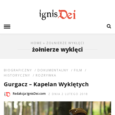
HOME
» ŻOŁNIERZE WYKLĘCI
żołnierze wyklęci
BIOGRAFICZNY
/
DOKUMENTALNY
/
FILM
/
HISTORYCZNY
/
ROZRYWKA
Gurgacz – Kapelan Wyklętych
Redakcja IgnisDei.com
Z DNIA 2 LUTEGO 2018