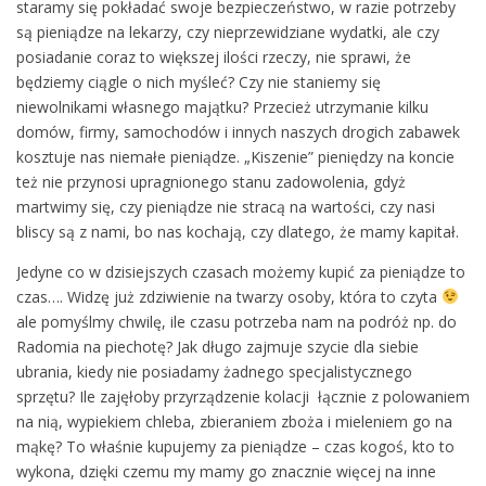
staramy się pokładać swoje bezpieczeństwo, w razie potrzeby
są pieniądze na lekarzy, czy nieprzewidziane wydatki, ale czy
posiadanie coraz to większej ilości rzeczy, nie sprawi, że
będziemy ciągle o nich myśleć? Czy nie staniemy się
niewolnikami własnego majątku? Przecież utrzymanie kilku
domów, firmy, samochodów i innych naszych drogich zabawek
kosztuje nas niemałe pieniądze. „Kiszenie” pieniędzy na koncie
też nie przynosi upragnionego stanu zadowolenia, gdyż
martwimy się, czy pieniądze nie stracą na wartości, czy nasi
bliscy są z nami, bo nas kochają, czy dlatego, że mamy kapitał.
Jedyne co w dzisiejszych czasach możemy kupić za pieniądze to
czas…. Widzę już zdziwienie na twarzy osoby, która to czyta
ale pomyślmy chwilę, ile czasu potrzeba nam na podróż np. do
Radomia na piechotę? Jak długo zajmuje szycie dla siebie
ubrania, kiedy nie posiadamy żadnego specjalistycznego
sprzętu? Ile zajęłoby przyrządzenie kolacji łącznie z polowaniem
na nią, wypiekiem chleba, zbieraniem zboża i mieleniem go na
mąkę? To właśnie kupujemy za pieniądze – czas kogoś, kto to
wykona, dzięki czemu my mamy go znacznie więcej na inne