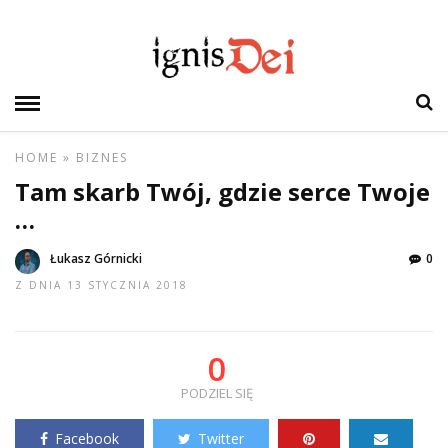
HOME
»
BIZNES
Tam skarb Twój, gdzie serce Twoje
…
Łukasz Górnicki
0
Z DNIA 13 STYCZNIA 2018
0
PODZIEL SIĘ
Facebook
Twitter