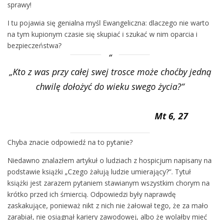
sprawy!
I tu pojawia się genialna myśl Ewangeliczna: dlaczego nie warto
na tym kupionym czasie się skupiać i szukać w nim oparcia i
bezpieczeństwa?
„Kto z was przy całej swej trosce może choćby jedną
chwilę dołożyć do wieku swego życia?“
Mt 6, 27
Chyba znacie odpowiedź na to pytanie?
Niedawno znalazłem artykuł o ludziach z hospicjum napisany na
podstawie książki „Czego żałują ludzie umierający?”. Tytuł
książki jest zarazem pytaniem stawianym wszystkim chorym na
krótko przed ich śmiercią. Odpowiedzi były naprawdę
zaskakujące, ponieważ nikt z nich nie żałował tego, że za mało
zarabiał, nie osiągnął kariery zawodowej, albo że wolałby mieć