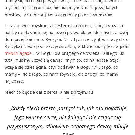
mamy się do niego przygotować, to trzeba trochę odwrócić
myślenie i jeśli gromadzenie nie przynosi nam pożądanych
efektów, zamierzony cel osiągniemy przez rozdawanie.
Teraz pewnie myślicie, że jestem szaleńcem, który uważa, że
należy rozdawać kasę na lewo i prawo dla bezdomnych, a swój
dom przepisać na o. Rydzyka. Nic z tych rzeczy! (bez urazy dla o.
Rydzyka) Niebo jest rzeczywistością, w której każdy jest w pełni
miłości agape
– w Bogu i dla drugiego człowieka. Dlatego już
tutaj musimy uczyć się dawać innym to, co najlepsze. Stąd
wzięła się dziesięcina, czyli oddawanie Bogu 1/10 tego, co
mamy – nie z tego, co nam zbywało, ale z tego, co mamy
najlepsze.
Niech to będzie dar z serca, a nie z przymusu.
„Każdy niech przeto postąpi tak, jak mu nakazuje
jego własne serce, nie żałując i nie czując się
przymuszonym, albowiem ochotnego dawcę miłuje