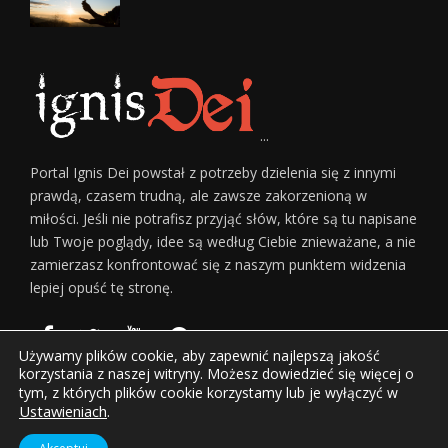
...
Portal Ignis Dei powstał z potrzeby dzielenia się z innymi
prawdą, czasem trudną, ale zawsze zakorzenioną w
miłości. Jeśli nie potrafisz przyjąć słów, które są tu napisane
lub Twoje poglądy, idee są według Ciebie znieważane, a nie
zamierzasz konfrontować się z naszym punktem widzenia
lepiej opuść tę stronę.
Używamy plików cookie, aby zapewnić najlepszą jakość
korzystania z naszej witryny. Możesz dowiedzieć się więcej o
tym, z których plików cookie korzystamy lub je wyłączyć w
Ustawieniach
.
Home
O Nas
Regulamin Serwisu
Reklama
Kontakt
© Copyright
Górnicki Invest sp. z o.o.