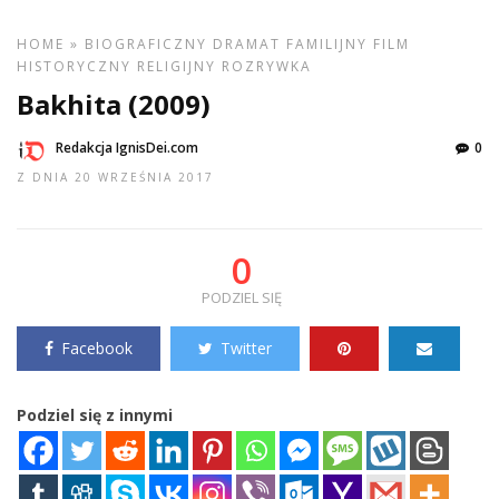
HOME
»
BIOGRAFICZNY
DRAMAT
FAMILIJNY
FILM
HISTORYCZNY
RELIGIJNY
ROZRYWKA
Bakhita (2009)
Redakcja IgnisDei.com
0
Z DNIA 20 WRZEŚNIA 2017
0
PODZIEL SIĘ
Facebook
Twitter
Podziel się z innymi