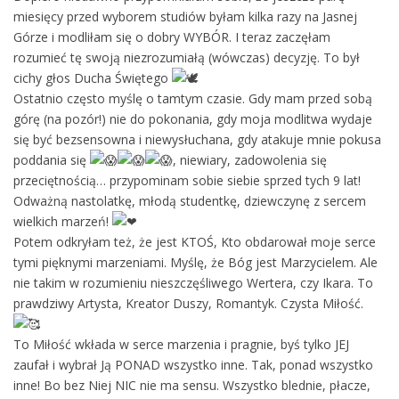
miesięcy przed wyborem studiów byłam kilka razy na Jasnej
Górze i modliłam się o dobry WYBÓR. I teraz zaczęłam
rozumieć tę swoją niezrozumiałą (wówczas) decyzję. To był
cichy głos Ducha Świętego
Ostatnio często myślę o tamtym czasie. Gdy mam przed sobą
górę (na pozór!) nie do pokonania, gdy moja modlitwa wydaje
się być bezsensowna i niewysłuchana, gdy atakuje mnie pokusa
poddania się
, niewiary, zadowolenia się
przeciętnością… przypominam sobie siebie sprzed tych 9 lat!
Odważną nastolatkę, młodą studentkę, dziewczynę z sercem
wielkich marzeń!
Potem odkryłam też, że jest KTOŚ, Kto obdarował moje serce
tymi pięknymi marzeniami. Myślę, że Bóg jest Marzycielem. Ale
nie takim w rozumieniu nieszczęśliwego Wertera, czy Ikara. To
prawdziwy Artysta, Kreator Duszy, Romantyk. Czysta Miłość.
To Miłość wkłada w serce marzenia i pragnie, byś tylko JEJ
zaufał i wybrał Ją PONAD wszystko inne. Tak, ponad wszystko
inne! Bo bez Niej NIC nie ma sensu. Wszystko blednie, płacze,