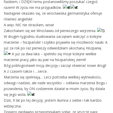
fiaskiem, i DZIĘKI temu postanowiliśmy poszukać czegoś
razem! W życiu nie ma przypadków.
Następnie okazało się, że wrocławska germanistyka oferuje
również angielski!
A więc NIC nie straciłam, wow!
Zakochałam się we Wrocławiu od pierwszego wejrzenia.
W drugim tygodniu studiowania zaczęłam walczyć o kolejne
marzenie – hiszpański! I szybko pojawiła się możliwość nauki. A
już za rok po raz pierwszy odwiedziłam ukochaną Hiszpanię
A już za dwa lata – spełniło się moje kolejne wielkie
marzenie pracy jako au pair na hiszpańskiej ziemi!!
Bóg pobłogosławił moją decyzję i zaczął otwierać nowe drogi!
A z czasem także i …serce.
Marzenia się spełniają… Lecz potrzeba wielkiej wytrwałości,
odwagi i nadziei, ale nade wszystko – oddania marzenia Bogu i
pozwolenia, by ON codziennie działał w moim życiu. By działa
się Jego wola.
Dziś, 9 lat po tej decyzji, jestem dumna z siebie i tak bardzo
wdzięczna.
Dopiero niedawno przypomniałam sobie, że jeszcze parę