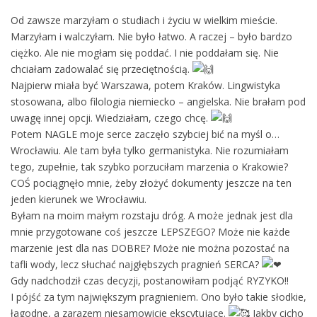
Od zawsze marzyłam o studiach i życiu w wielkim mieście.
Marzyłam i walczyłam. Nie było łatwo. A raczej – było bardzo
ciężko. Ale nie mogłam się poddać. I nie poddałam się. Nie
chciałam zadowalać się przeciętnością.
Najpierw miała być Warszawa, potem Kraków. Lingwistyka
stosowana, albo filologia niemiecko – angielska. Nie brałam pod
uwagę innej opcji. Wiedziałam, czego chcę.
Potem NAGLE moje serce zaczęło szybciej bić na myśl o…
Wrocławiu. Ale tam była tylko germanistyka. Nie rozumiałam
tego, zupełnie, tak szybko porzuciłam marzenia o Krakowie?
COŚ pociągnęło mnie, żeby złożyć dokumenty jeszcze na ten
jeden kierunek we Wrocławiu.
Byłam na moim małym rozstaju dróg. A może jednak jest dla
mnie przygotowane coś jeszcze LEPSZEGO? Może nie każde
marzenie jest dla nas DOBRE? Może nie można pozostać na
tafli wody, lecz słuchać najgłębszych pragnień SERCA?
Gdy nadchodził czas decyzji, postanowiłam podjąć RYZYKO!!
I pójść za tym największym pragnieniem. Ono było takie słodkie,
łagodne, a zarazem niesamowicie ekscytujące.
Jakby cicho