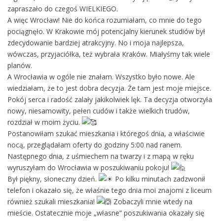
zapraszało do czegoś WIELKIEGO.
A więc Wrocław! Nie do końca rozumiałam, co mnie do tego
pociągnęło. W Krakowie mój potencjalny kierunek studiów był
zdecydowanie bardziej atrakcyjny. No i moja najlepsza,
wówczas, przyjaciółka, też wybrała Kraków. Miałyśmy tak wiele
planów.
A Wrocławia w ogóle nie znałam. Wszystko było nowe. Ale
wiedziałam, że to jest dobra decyzja. Że tam jest moje miejsce.
Pokój serca i radość zalały jakikolwiek lęk. Ta decyzja otworzyła
nowy, niesamowity, pełen cudów i także wielkich trudów,
rozdział w moim życiu.
Postanowiłam szukać mieszkania i któregoś dnia, a właściwie
nocą, przeglądałam oferty do godziny 5:00 nad ranem.
Następnego dnia, z uśmiechem na twarzy i z mapą w ręku
wyruszyłam do Wrocławia w poszukiwaniu pokoju!
Był piękny, słoneczny dzień.
Po kilku minutach zadzwonił
telefon i okazało się, że właśnie tego dnia moi znajomi z liceum
również szukali mieszkania!
Zobaczyli mnie wtedy na
mieście. Ostatecznie moje „własne” poszukiwania okazały się