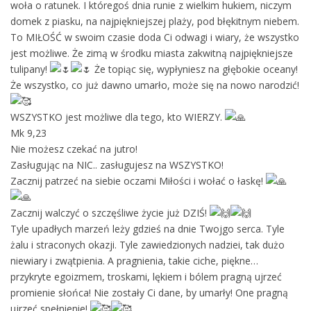
woła o ratunek. I któregoś dnia runie z wielkim hukiem, niczym
domek z piasku, na najpiękniejszej plaży, pod błękitnym niebem.
To MIŁOŚĆ w swoim czasie doda Ci odwagi i wiary, że wszystko
jest możliwe. Że zimą w środku miasta zakwitną najpiękniejsze
tulipany!
Że topiąc się, wypłyniesz na głębokie oceany!
Że wszystko, co już dawno umarło, może się na nowo narodzić!
WSZYSTKO jest możliwe dla tego, kto WIERZY.
Mk 9,23
Nie możesz czekać na jutro!
Zasługując na NIC.. zasługujesz na WSZYSTKO!
Zacznij patrzeć na siebie oczami Miłości i wołać o łaskę!
Zacznij walczyć o szczęśliwe życie już DZIŚ!
Tyle upadłych marzeń leży gdzieś na dnie Twojgo serca. Tyle
żalu i straconych okazji. Tyle zawiedzionych nadziei, tak dużo
niewiary i zwątpienia. A pragnienia, takie ciche, piękne…
przykryte egoizmem, troskami, lękiem i bólem pragną ujrzeć
promienie słońca! Nie zostały Ci dane, by umarły! One pragną
ujrzeć spełnienie!