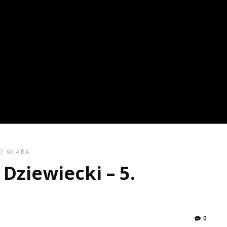
O
WIARA
Dziewiecki – 5.
0