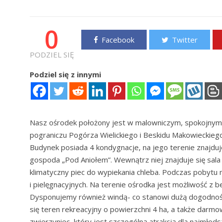
0
Facebook
Twitter
PODZIEL SIĘ
Podziel się z innymi
Nasz ośrodek położony jest w malowniczym, spokojnym m
pograniczu Pogórza Wielickiego i Beskidu Makowieckiego
Budynek posiada 4 kondygnacje, na jego terenie znajduj
gospoda „Pod Aniołem”. Wewnątrz niej znajduje się sala
klimatyczny piec do wypiekania chleba. Podczas pobytu 
i pielęgnacyjnych. Na terenie ośrodka jest możliwość z
Dysponujemy również windą- co stanowi dużą dogodnoś
się teren rekreacyjny o powierzchni 4 ha, a także darmo
zwierzyniec, który jest szczególną atrakcją dla najmłods