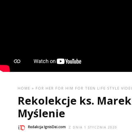
HOME
»
FOR HER
FOR HIM
FOR TEEN
LIFE STYLE
VIDE
Rekolekcje ks. Marek 
Myślenie
Redakcja IgnisDei.com
Z DNIA 1 STYCZNIA 2020