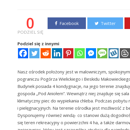
0
Facebook
Twitter
PODZIEL SIĘ
Podziel się z innymi
Nasz ośrodek położony jest w malowniczym, spokojnym m
pograniczu Pogórza Wielickiego i Beskidu Makowieckiego
Budynek posiada 4 kondygnacje, na jego terenie znajduj
gospoda „Pod Aniołem”. Wewnątrz niej znajduje się sala
klimatyczny piec do wypiekania chleba. Podczas pobytu 
i pielęgnacyjnych. Na terenie ośrodka jest możliwość z
Dysponujemy również windą- co stanowi dużą dogodnoś
się teren rekreacyjny o powierzchni 4 ha, a także darmo
zwierzyniec, który jest szczególną atrakcją dla najmłods