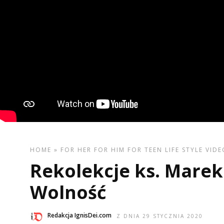
HOME
»
FOR HER
FOR HIM
FOR TEEN
LIFE STYLE
VIDE
Rekolekcje ks. Marek 
Wolność
Redakcja IgnisDei.com
Z DNIA 29 STYCZNIA 2020