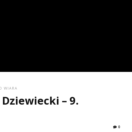
O
WIARA
Dziewiecki – 9.
0