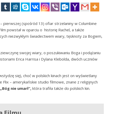
 – pierwszej (spośród 13) ofiar strzelaniny w Columbine
Film powstał w oparciu o historię Rachel, a także
ących niezwykłym świadectwem wiary, tęsknoty za Bogiem,
iewczynę swojej wiary, o poszukiwaniu Boga i podążaniu
istoriami Erica Harrisa i Dylana Klebolda, dwóch uczniów
wstydzę się), choć w polskich kinach jest on wyświetlany
 Flix – amerykańskie studio filmowe, znane z religijnych
„Bóg nie umarł”,
która trafiła także do polskich kin.
a Filmu