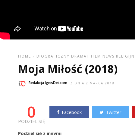
HOME
»
BIOGRAFICZNY
DRAMAT
FILM
NEWS
RELIGIJ
Moja Miłość (2018)
Redakcja IgnisDei.com
Z DNIA 2 MARCA 2018
0
Facebook
Twitter
PODZIEL SIĘ
Podziel się z innymi