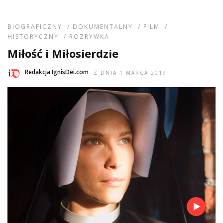
BIOGRAFICZNY
/
DOKUMENTALNY
/
FILM
/
HISTORYCZNY
/
ROZRYWKA
Miłość i Miłosierdzie
Redakcja IgnisDei.com
Z DNIA 1 MARCA 2019