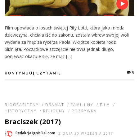
Film opowiada o losach świętej Rity Lotti, która jako młoda
dziewczyna, chciała iść do zakonu, została wbrew swojej woli
wydana za mąż za rycerza Paola. Wkrótce kobieta rodzi
bliźnięta. Początkowe szczęście nie trwa jednak długo,
ponieważ okazuje się, że mąż […]
0
KONTYNUUJ CZYTANIE
BIOGRAFICZNY
/
DRAMAT
/
FAMILIJNY
/
FILM
/
HISTORYCZNY
/
RELIGIJNY
/
ROZRYWKA
Braciszek (2017)
Redakcja IgnisDei.com
Z DNIA 20 WRZEŚNIA 2017