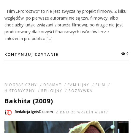
Film „Proroctwo” to nie jest zwyczajny projekt filmowy. Z kilku
względów: po pierwsze autorami nie są tzw. filmowcy, albo
chociażby ludzie związani z branżą filmową, po drugie nie jest
produkowany dla korzyści finansowych twórców lecz z
założenia pro publico […]
0
KONTYNUUJ CZYTANIE
BIOGRAFICZNY
/
DRAMAT
/
FAMILIJNY
/
FILM
/
HISTORYCZNY
/
RELIGIJNY
/
ROZRYWKA
Bakhita (2009)
Redakcja IgnisDei.com
Z DNIA 20 WRZEŚNIA 2017