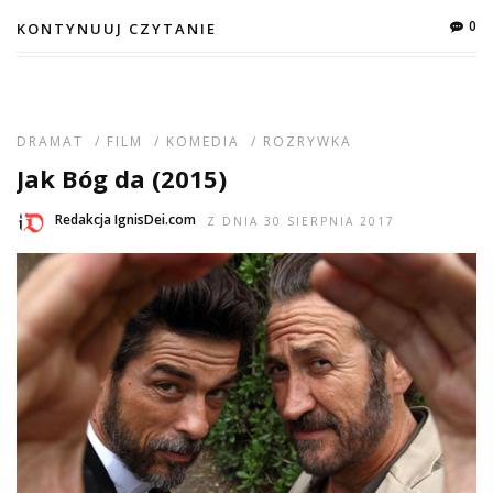
0
KONTYNUUJ CZYTANIE
DRAMAT
/
FILM
/
KOMEDIA
/
ROZRYWKA
Jak Bóg da (2015)
Redakcja IgnisDei.com
Z DNIA 30 SIERPNIA 2017