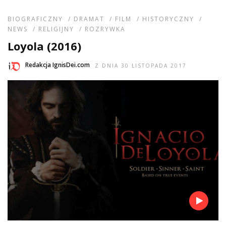
BIOGRAFICZNY
/
DRAMAT
/
FILM
/
HISTORYCZNY
/
NEWS
/
RELIGIJNY
/
ROZRYWKA
Loyola (2016)
Redakcja IgnisDei.com
Z DNIA 30 LISTOPADA 2017