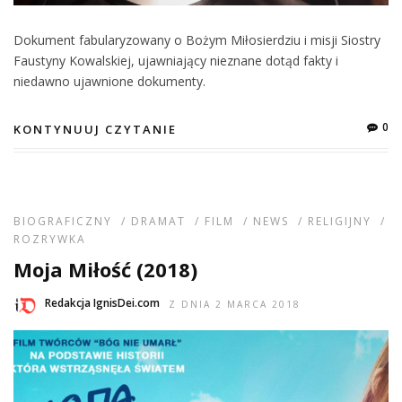
Dokument fabularyzowany o Bożym Miłosierdziu i misji Siostry
Faustyny Kowalskiej, ujawniający nieznane dotąd fakty i
niedawno ujawnione dokumenty.
0
KONTYNUUJ CZYTANIE
BIOGRAFICZNY
/
DRAMAT
/
FILM
/
NEWS
/
RELIGIJNY
/
ROZRYWKA
Moja Miłość (2018)
Redakcja IgnisDei.com
Z DNIA 2 MARCA 2018