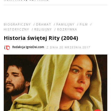
BIOGRAFICZNY
/
DRAMAT
/
FAMILIJNY
/
FILM
/
HISTORYCZNY
/
RELIGIJNY
/
ROZRYWKA
Historia świętej Rity (2004)
Redakcja IgnisDei.com
Z DNIA 20 WRZEŚNIA 2017