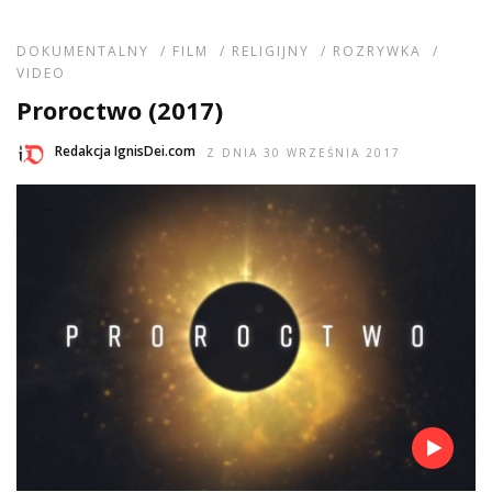
DOKUMENTALNY
/
FILM
/
RELIGIJNY
/
ROZRYWKA
/
VIDEO
Proroctwo (2017)
Redakcja IgnisDei.com
Z DNIA 30 WRZEŚNIA 2017