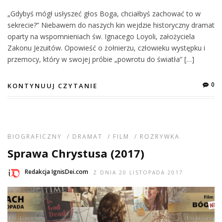
„Gdybyś mógł usłyszeć głos Boga, chciałbyś zachować to w
sekrecie?” Niebawem do naszych kin wejdzie historyczny dramat
oparty na wspomnieniach św. Ignacego Loyoli, założyciela
Zakonu Jezuitów. Opowieść o żołnierzu, człowieku występku i
przemocy, który w swojej próbie „powrotu do światła” […]
0
KONTYNUUJ CZYTANIE
BIOGRAFICZNY
/
DRAMAT
/
FILM
/
ROZRYWKA
Sprawa Chrystusa (2017)
Redakcja IgnisDei.com
Z DNIA 20 LISTOPADA 2017