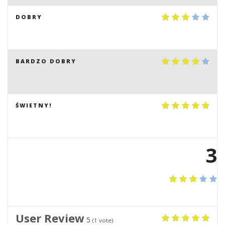
DOBRY
BARDZO DOBRY
ŚWIETNY!
3
User Review
5
(
1
vote)