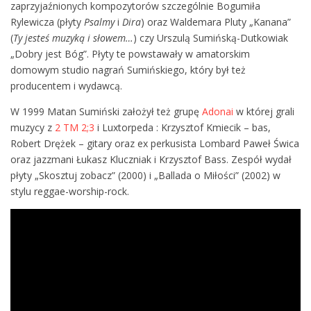
zaprzyjaźnionych kompozytorów szczególnie Bogumiła
Rylewicza (płyty
Psalmy
i
Dira
) oraz Waldemara Pluty „Kanana”
(
Ty jesteś muzyką i słowem…
) czy Urszulą Sumińską-Dutkowiak
„Dobry jest Bóg”. Płyty te powstawały w amatorskim
domowym studio nagrań Sumińskiego, który był też
producentem i wydawcą.
W 1999 Matan Sumiński założył też grupę
Adonai
w której grali
muzycy z
2 TM 2;3
i Luxtorpeda : Krzysztof Kmiecik – bas,
Robert Drężek – gitary oraz ex perkusista Lombard Paweł Świca
oraz jazzmani Łukasz Kluczniak i Krzysztof Bass. Zespół wydał
płyty „Skosztuj zobacz” (2000) i „Ballada o Miłości” (2002) w
stylu reggae-worship-rock.