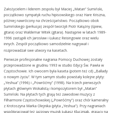
Założycielem i liderem zespołu był Maciej „Matan” Sumiński,
początkowo sympatyk ruchu hipisowskiego oraz Hare Kriszna,
później nawrócony na chrześcijaństwo. Początkowo obok
Sumińskiego (perkusja) zespół tworzyli Piotr Kałążny (śpiew,
gitara) oraz Waldemar Witek (gitara). Następnie w latach 1989-
1996 zastąpili ich Jarosław i Łukasz Reisingowie oraz wielu
innych. Zespół początkowo samodzielnie nagrywał i
rozprowadzał swe utwory na kasetach.
Pierwsze profesjonalne nagrania Pomocy Duchowej zostały
przeprowadzone w grudniu 1993 w studio Edycji Św. Pawła w
Częstochowie. Ich owocem była kaseta (potem też cd) „Ballady
o nowym życiu”. W tym samym studio powstały kolejne płyty:
„Yeshua” (1996) i „Powróćmy” (1998). Na trzech pierwszych
płytach głównym Wokalistą i kompozytorem był „Matan”
Sumiński. Na płytach tych grają też zawodowi muzycy z
Filharmonii Częstochowskiej („Powróćmy”) oraz chór kameralny
z Krotoszyna Marka Olejnika (płyta „Yeshua”). Przy nagraniach
współpracował też jazzowy muzyk Łukasz Kluczniak, grający na