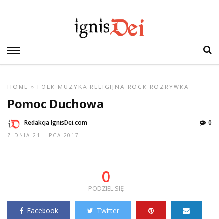
HOME
»
FOLK
MUZYKA
RELIGIJNA
ROCK
ROZRYWKA
Pomoc Duchowa
Redakcja IgnisDei.com
0
Z DNIA 21 LIPCA 2017
0
PODZIEL SIĘ
Facebook
Twitter