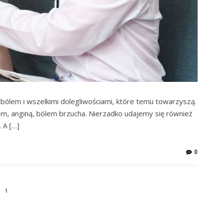
 bólem i wszelkimi dolegliwościami, które temu towarzyszą.
em, anginą, bólem brzucha. Nierzadko udajemy się również
 A […]
0
1