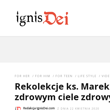
FOR HER
/
FOR HIM
/
FOR TEEN
/
LIFE STYLE
/
VID
Rekolekcje ks. Marek 
zdrowym ciele zdrow
Redakcja IgnisDei.com
Z DNIA 22 KWIETNIA 2020