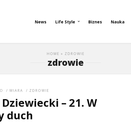
News
Life Style
Biznes
Nauka
HOME
» ZDROWIE
zdrowie
EO
/
WIARA
/
ZDROWIE
Dziewiecki – 21. W
y duch