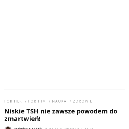
FOR HER
/
FOR HIM
/
NAUKA
/
ZDROWIE
Niskie TSH nie zawsze powodem do
zmartwień!