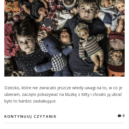
Dziecko, które nie zwracało jeszcze wtedy uwagi na to, w co je
ubieram, zaczęło pokazywać na bluzkę z Kitty i chciało ją ubrać
było to bardzo zaskakujące.
0
KONTYNUUJ CZYTANIE