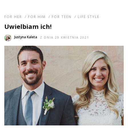
FOR HER
/
FOR HIM
/
FOR TEEN
/
LIFE STYLE
Uwielbiam ich!
Justyna Kaleta
Z DNIA 29 KWIETNIA 2021