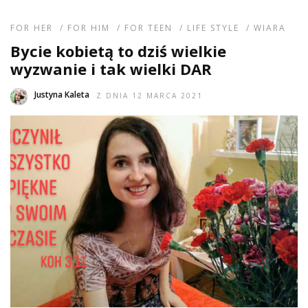
FOR HER
/
FOR HIM
/
FOR TEEN
/
LIFE STYLE
/
WIARA
Bycie kobietą to dziś wielkie
wyzwanie i tak wielki DAR
Justyna Kaleta
Z DNIA 12 MARCA 2021