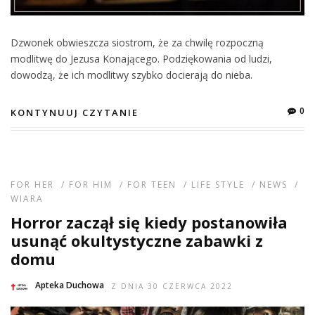
Dzwonek obwieszcza siostrom, że za chwilę rozpoczną
modlitwę do Jezusa Konającego. Podziękowania od ludzi,
dowodzą, że ich modlitwy szybko docierają do nieba.
0
KONTYNUUJ CZYTANIE
FOR HER
/
FOR HIM
/
FOR TEEN
/
LIFE STYLE
/
NEWS
/
WIARA
Horror zaczął się kiedy postanowiła
usunąć okultystyczne zabawki z
domu
Apteka Duchowa
Z DNIA 30 CZERWCA 2022