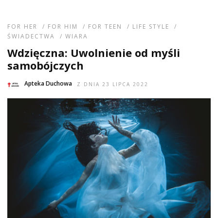
FOR HER
/
FOR HIM
/
FOR TEEN
/
LIFE STYLE
/
ŚWIADECTWA
/
WIARA
Wdzięczna: Uwolnienie od myśli
samobójczych
Apteka Duchowa
Z DNIA 23 LIPCA 2022