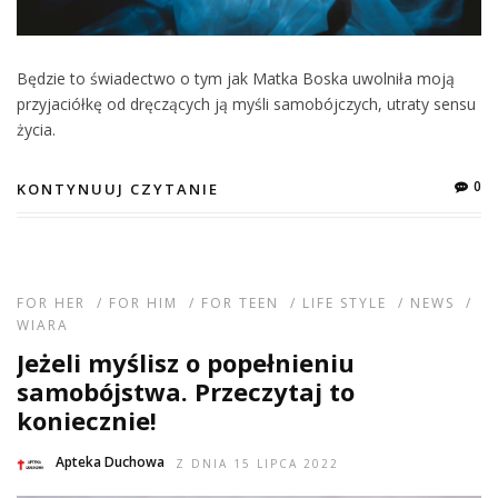
Będzie to świadectwo o tym jak Matka Boska uwolniła moją
przyjaciółkę od dręczących ją myśli samobójczych, utraty sensu
życia.
0
KONTYNUUJ CZYTANIE
FOR HER
/
FOR HIM
/
FOR TEEN
/
LIFE STYLE
/
NEWS
/
WIARA
Jeżeli myślisz o popełnieniu
samobójstwa. Przeczytaj to
koniecznie!
Apteka Duchowa
Z DNIA 15 LIPCA 2022