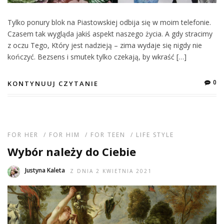
Tylko ponury blok na Piastowskiej odbija się w moim telefonie.
Czasem tak wygląda jakiś aspekt naszego życia. A gdy stracimy
z oczu Tego, Który jest nadzieją – zima wydaje się nigdy nie
kończyć. Bezsens i smutek tylko czekają, by wkraść […]
0
KONTYNUUJ CZYTANIE
FOR HER
/
FOR HIM
/
FOR TEEN
/
LIFE STYLE
Wybór należy do Ciebie
Justyna Kaleta
Z DNIA 2 KWIETNIA 2021