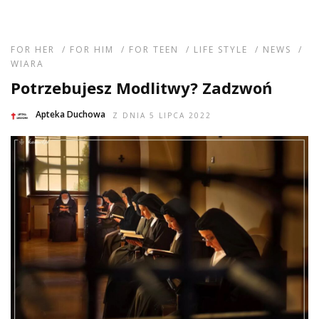
FOR HER
/
FOR HIM
/
FOR TEEN
/
LIFE STYLE
/
NEWS
/
WIARA
Potrzebujesz Modlitwy? Zadzwoń
Apteka Duchowa
Z DNIA 5 LIPCA 2022