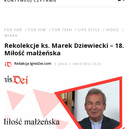
KONTYNUUJ CZYTANIE
FOR HER
/
FOR HIM
/
FOR TEEN
/
LIFE STYLE
/
VIDEO
/
WIARA
Rekolekcje ks. Marek Dziewiecki – 18.
Miłość małżeńska
Redakcja IgnisDei.com
Z DNIA 1 KWIETNIA 2020