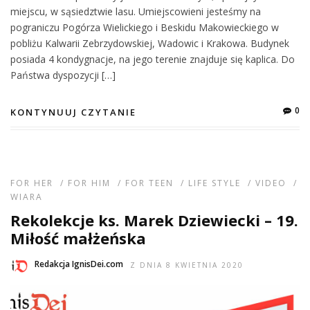
miejscu, w sąsiedztwie lasu. Umiejscowieni jesteśmy na
pograniczu Pogórza Wielickiego i Beskidu Makowieckiego w
pobliżu Kalwarii Zebrzydowskiej, Wadowic i Krakowa. Budynek
posiada 4 kondygnacje, na jego terenie znajduje się kaplica. Do
Państwa dyspozycji […]
0
KONTYNUUJ CZYTANIE
FOR HER
/
FOR HIM
/
FOR TEEN
/
LIFE STYLE
/
VIDEO
/
WIARA
Rekolekcje ks. Marek Dziewiecki – 19.
Miłość małżeńska
Redakcja IgnisDei.com
Z DNIA 8 KWIETNIA 2020