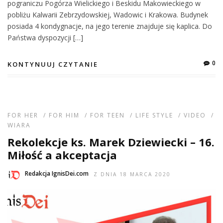
pograniczu Pogórza Wielickiego i Beskidu Makowieckiego w
pobliżu Kalwarii Zebrzydowskiej, Wadowic i Krakowa. Budynek
posiada 4 kondygnacje, na jego terenie znajduje się kaplica. Do
Państwa dyspozycji […]
0
KONTYNUUJ CZYTANIE
FOR HER
/
FOR HIM
/
FOR TEEN
/
LIFE STYLE
/
VIDEO
/
WIARA
Rekolekcje ks. Marek Dziewiecki – 16.
Miłość a akceptacja
Redakcja IgnisDei.com
Z DNIA 18 MARCA 2020