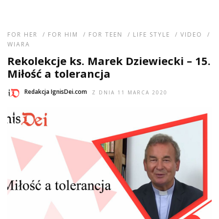
FOR HER
/
FOR HIM
/
FOR TEEN
/
LIFE STYLE
/
VIDEO
/
WIARA
Rekolekcje ks. Marek Dziewiecki – 15.
Miłość a tolerancja
Redakcja IgnisDei.com
Z DNIA 11 MARCA 2020