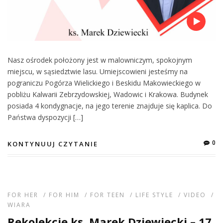
Nasz ośrodek położony jest w malowniczym, spokojnym
miejscu, w sąsiedztwie lasu. Umiejscowieni jesteśmy na
pograniczu Pogórza Wielickiego i Beskidu Makowieckiego w
pobliżu Kalwarii Zebrzydowskiej, Wadowic i Krakowa. Budynek
posiada 4 kondygnacje, na jego terenie znajduje się kaplica. Do
Państwa dyspozycji […]
0
KONTYNUUJ CZYTANIE
FOR HER
/
FOR HIM
/
FOR TEEN
/
LIFE STYLE
/
VIDEO
/
WIARA
Rekolekcje ks. Marek Dziewiecki – 17.