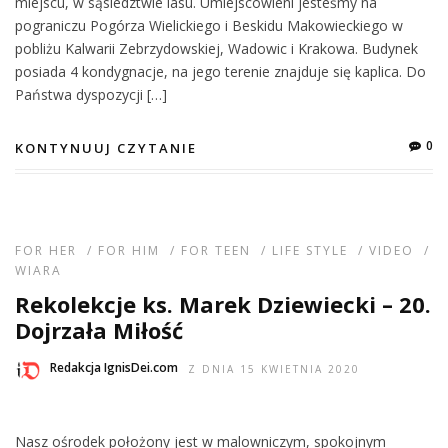
miejscu, w sąsiedztwie lasu. Umiejscowieni jesteśmy na
pograniczu Pogórza Wielickiego i Beskidu Makowieckiego w
pobliżu Kalwarii Zebrzydowskiej, Wadowic i Krakowa. Budynek
posiada 4 kondygnacje, na jego terenie znajduje się kaplica. Do
Państwa dyspozycji […]
0
KONTYNUUJ CZYTANIE
FOR HER
/
FOR HIM
/
FOR TEEN
/
LIFE STYLE
/
VIDEO
/
WIARA
Rekolekcje ks. Marek Dziewiecki – 20.
Dojrzała Miłość
Redakcja IgnisDei.com
Z DNIA 15 KWIETNIA 2020
Nasz ośrodek położony jest w malowniczym, spokojnym