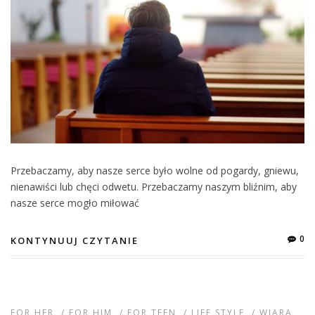
Przebaczamy, aby nasze serce było wolne od pogardy, gniewu,
nienawiści lub chęci odwetu. Przebaczamy naszym bliźnim, aby
nasze serce mogło miłować
0
KONTYNUUJ CZYTANIE
FOR HER
/
FOR HIM
/
FOR TEEN
/
LIFE STYLE
/
WIARA