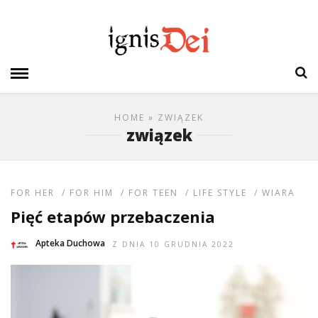
HOME
» ZWIĄZEK
związek
FOR HER
/
FOR HIM
/
FOR TEEN
/
LIFE STYLE
/
WIARA
Pięć etapów przebaczenia
Apteka Duchowa
Z DNIA 10 GRUDNIA 2022