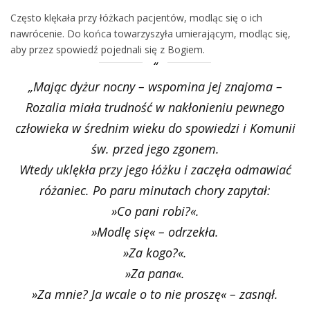
Często klękała przy łóżkach pacjentów, modląc się o ich
nawrócenie. Do końca towarzyszyła umierającym, modląc się,
aby przez spowiedź pojednali się z Bogiem.
„Mając dyżur nocny – wspomina jej znajoma –
Rozalia miała trudność w nakłonieniu pewnego
człowieka w średnim wieku do spowiedzi i Komunii
św. przed jego zgonem.
Wtedy uklękła przy jego łóżku i zaczęła odmawiać
różaniec. Po paru minutach chory zapytał:
»Co pani robi?«.
»Modlę się« – odrzekła.
»Za kogo?«.
»Za pana«.
»Za mnie? Ja wcale o to nie proszę« – zasnął.