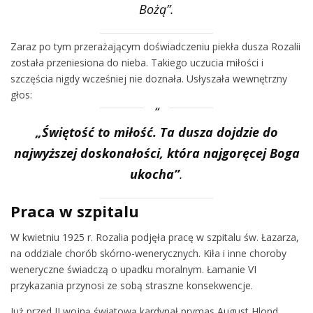
Bożą”.
Zaraz po tym przerażającym doświadczeniu piekła dusza Rozalii
została przeniesiona do nieba. Takiego uczucia miłości i
szczęścia nigdy wcześniej nie doznała. Usłyszała wewnętrzny
głos:
„Świętość to miłość. Ta dusza dojdzie do
najwyższej doskonałości, która najgoręcej Boga
ukocha”
.
Praca w szpitalu
W kwietniu 1925 r. Rozalia podjęła pracę w szpitalu św. Łazarza,
na oddziale chorób skórno-wenerycznych. Kiła i inne choroby
weneryczne świadczą o upadku moralnym. Łamanie VI
przykazania przynosi ze sobą straszne konsekwencje.
Już przed II wojną światową kardynał prymas August Hlond