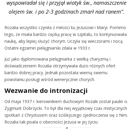
wyspowiadał się i przyjął wiatyk św., namaszczenie
olejem św. i po 2-3 godzinach zmarł nad ranem”.
Rozalia wszystko czyniła z miłości ku Jezusowi i Maryi. Pomimo
tego, że miała bardzo ciężką pracę w szpitalu, to kontynuowała
naukę, aby lepiej służyć chorym. Uczyła się wieczorami i nocą.
Ostatni egzamin pielęgniarski zdała w 1933 r.
Już jako dyplomowana pielęgniarka z wielką charyzmą i
doświadczeniem Rozalia otrzymywała dużo różnych ofert
bardzo dobrej pracy. Jednak pozostała wierną swemu
powołaniu posługi wśród wenerycznie chorych.
Wezwanie do intronizacji
Od maja 1937 r. kierownikiem duchowym Rozalii został paulin o.
Zygmunt Dobrzycki. To był dla niej wyjątkowy czas mistycznych
spotkań z Chrystusem oraz ściślejszego zjednoczenia się z Nim.
Rozalia tak pisała o obecności Jezusa w jej życiu: