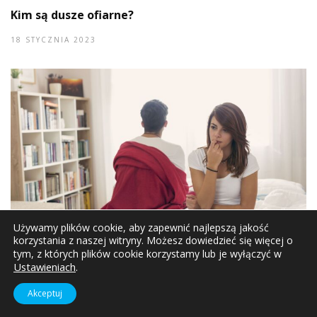
Kim są dusze ofiarne?
18 STYCZNIA 2023
Używamy plików cookie, aby zapewnić najlepszą jakość
korzystania z naszej witryny. Możesz dowiedzieć się więcej o
tym, z których plików cookie korzystamy lub je wyłączyć w
Ustawieniach
.
Oderwij swoje serce od bliskich osób
Akceptuj
3 GRUDNIA 2022