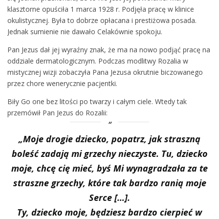
klasztorne opuściła 1 marca 1928 r. Podjęła pracę w klinice
okulistycznej. Była to dobrze opłacana i prestiżowa posada.
Jednak sumienie nie dawało Celakównie spokoju.
Pan Jezus dał jej wyraźny znak, że ma na nowo podjąć pracę na
oddziale dermatologicznym. Podczas modlitwy Rozalia w
mistycznej wizji zobaczyła Pana Jezusa okrutnie biczowanego
przez chore wenerycznie pacjentki.
Biły Go one bez litości po twarzy i całym ciele. Wtedy tak
przemówił Pan Jezus do Rozalii:
„Moje drogie dziecko, popatrz, jak straszną
boleść zadają mi grzechy nieczyste. Tu, dziecko
moje, chcę cię mieć, byś Mi wynagradzała za te
straszne grzechy, które tak bardzo ranią moje
Serce […].
Ty, dziecko moje, będziesz bardzo cierpieć w