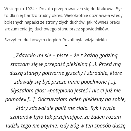
W sierpniu 1924 r. Rozalia przeprowadziła się do Krakowa. Był
to dla niej bardzo trudny okres. Wielokrotnie doznawała wtedy
bolesnych napaści ze strony złych duchów, jak również braku
zrozumienia jej duchowego stanu przez spowiedników.
Szczytem duchowych cierpień Rozalii była wizja piekła.
„Zdawało mi się – pisze – że z każdą godziną
staczam się w przepaść piekielną […]. Przed mą
duszą stanęły potworne grzechy i zbrodnie, które
zdawały się być przeze mnie popełnione […].
Słyszałam głos: »potępiona jesteś i nic ci już nie
pomoże« […]. Odczuwałam ogień piekielny na sobie,
który zdawał się palić me ciało. Ryk i wycie
szatanów było tak przejmujące, że żaden rozum
ludzki tego nie pojmie. Gdy Bóg w ten sposób duszę