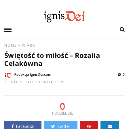
HOME
»
WIARA
Świętość to miłość – Rozalia
Celakówna
Redakcja IgnisDei.com
0
Z DNIA 28 PAŹDZIERNIKA 2019
0
PODZIEL SIĘ
Facebook
Twitter