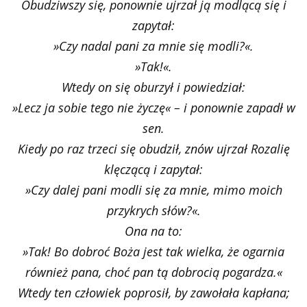
Obudziwszy się, ponownie ujrzał ją modlącą się i
zapytał:
»Czy nadal pani za mnie się modli?«.
»Tak!«.
Wtedy on się oburzył i powiedział:
»Lecz ja sobie tego nie życzę« – i ponownie zapadł w
sen.
Kiedy po raz trzeci się obudził, znów ujrzał Rozalię
klęczącą i zapytał:
»Czy dalej pani modli się za mnie, mimo moich
przykrych słów?«.
Ona na to:
»Tak! Bo dobroć Boża jest tak wielka, że ogarnia
również pana, choć pan tą dobrocią pogardza.«
Wtedy ten człowiek poprosił, by zawołała kapłana;