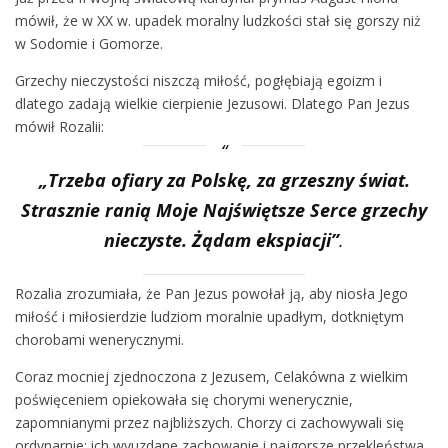
mówił, że w XX w. upadek moralny ludzkości stał się gorszy niż
w Sodomie i Gomorze.
Grzechy nieczystości niszczą miłość, pogłębiają egoizm i
dlatego zadają wielkie cierpienie Jezusowi. Dlatego Pan Jezus
mówił Rozalii:
„Trzeba ofiary za Polskę, za grzeszny świat.
Strasznie ranią Moje Najświętsze Serce grzechy
nieczyste. Żądam ekspiacji”
.
Rozalia zrozumiała, że Pan Jezus powołał ją, aby niosła Jego
miłość i miłosierdzie ludziom moralnie upadłym, dotkniętym
chorobami wenerycznymi.
Coraz mocniej zjednoczona z Jezusem, Celakówna z wielkim
poświęceniem opiekowała się chorymi wenerycznie,
zapomnianymi przez najbliższych. Chorzy ci zachowywali się
ordynarnie; ich wyuzdane zachowanie i najgorsze przekleństwa