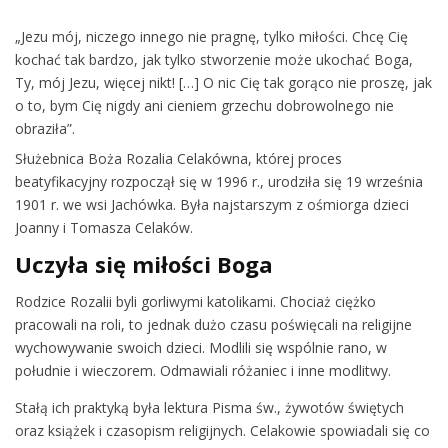
„Jezu mój, niczego innego nie pragnę, tylko miłości. Chcę Cię
kochać tak bardzo, jak tylko stworzenie może ukochać Boga,
Ty, mój Jezu, więcej nikt! […] O nic Cię tak gorąco nie proszę, jak
o to, bym Cię nigdy ani cieniem grzechu dobrowolnego nie
obraziła”.
Służebnica Boża Rozalia Celakówna, której proces
beatyfikacyjny rozpoczął się w 1996 r., urodziła się 19 września
1901 r. we wsi Jachówka. Była najstarszym z ośmiorga dzieci
Joanny i Tomasza Celaków.
Uczyła się miłości Boga
Rodzice Rozalii byli gorliwymi katolikami. Chociaż ciężko
pracowali na roli, to jednak dużo czasu poświęcali na religijne
wychowywanie swoich dzieci. Modlili się wspólnie rano, w
południe i wieczorem. Odmawiali różaniec i inne modlitwy.
Stałą ich praktyką była lektura Pisma św., żywotów świętych
oraz książek i czasopism religijnych. Celakowie spowiadali się co