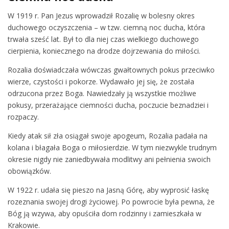
W 1919 r. Pan Jezus wprowadził Rozalię w bolesny okres
duchowego oczyszczenia – w tzw. ciemną noc ducha, która
trwała sześć lat. Był to dla niej czas wielkiego duchowego
cierpienia, koniecznego na drodze dojrzewania do miłości.
Rozalia doświadczała wówczas gwałtownych pokus przeciwko
wierze, czystości i pokorze. Wydawało jej się, że została
odrzucona przez Boga. Nawiedzały ją wszystkie możliwe
pokusy, przerażające ciemności ducha, poczucie beznadziei i
rozpaczy.
Kiedy atak sił zła osiągał swoje apogeum, Rozalia padała na
kolana i błagała Boga o miłosierdzie. W tym niezwykle trudnym
okresie nigdy nie zaniedbywała modlitwy ani pełnienia swoich
obowiązków.
W 1922 r. udała się pieszo na Jasną Górę, aby wyprosić łaskę
rozeznania swojej drogi życiowej. Po powrocie była pewna, że
Bóg ją wzywa, aby opuściła dom rodzinny i zamieszkała w
Krakowie.