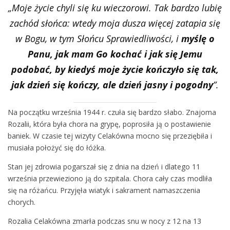
„Moje życie chyli się ku wieczorowi. Tak bardzo lubię
zachód słońca: wtedy moja dusza więcej zatapia się
w Bogu, w tym Słońcu Sprawiedliwości, i
myślę o
Panu, jak mam Go kochać i jak się Jemu
podobać, by kiedyś moje życie kończyło się tak,
jak dzień się kończy, ale dzień jasny i pogodny
”.
Na początku września 1944 r. czuła się bardzo słabo. Znajoma
Rozalii, która była chora na grypę, poprosiła ją o postawienie
baniek. W czasie tej wizyty Celakówna mocno się przeziębiła i
musiała położyć się do łóżka.
Stan jej zdrowia pogarszał się z dnia na dzień i dlatego 11
września przewieziono ją do szpitala. Chora cały czas modliła
się na różańcu. Przyjęła wiatyk i sakrament namaszczenia
chorych.
Rozalia Celakówna zmarła podczas snu w nocy z 12 na 13