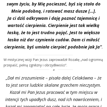
swym życiu, by Mię pocieszać, byś się stała do
Mnie podobną, i ratować masz dusze […].
Ja ci dziś odkrywam i daję poznać tajemnicę i
wartość cierpienia. Cierpienie jest tak wielką
łaską, że to jest trudno pojąć. Jest to większa
łaska niż dar czynienia cudów. Dam ci miłość
cierpienia, byś umiała cierpieć podobnie jak Ja”
.
W mistycznej wizji Pan Jezus zaprowadził Rozalię „nad ogromną
przepaść, pełną zgnilizny i obrzydliwości”.
„Dał mi zrozumienie – pisała dalej Celakówna – że
to jest serce ludzkie skalane grzechem nieczystym.
Kazał mi Pan Jezus pracować w tym miejscu w
intencji tych upadłych dusz, nad ich nawróceniem, i
kazał mi zapamiętać na całe życie, że moja praca i