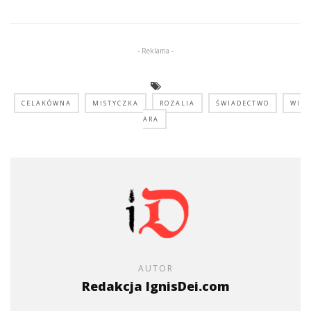
- Reklama -
CELAKÓWNA
MISTYCZKA
ROZALIA
ŚWIADECTWO
WI
ARA
AUTOR
Redakcja IgnisDei.com