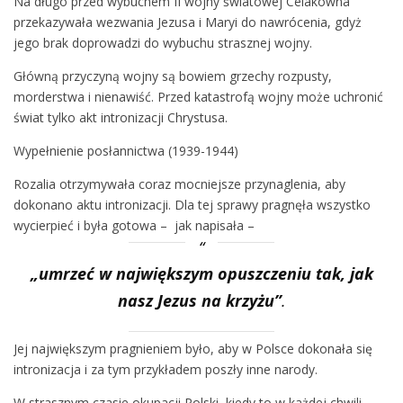
Na długo przed wybuchem II wojny światowej Celakówna
przekazywała wezwania Jezusa i Maryi do nawrócenia, gdyż
jego brak doprowadzi do wybuchu strasznej wojny.
Główną przyczyną wojny są bowiem grzechy rozpusty,
morderstwa i nienawiść. Przed katastrofą wojny może uchronić
świat tylko akt intronizacji Chrystusa.
Wypełnienie posłannictwa (1939-1944)
Rozalia otrzymywała coraz mocniejsze przynaglenia, aby
dokonano aktu intronizacji. Dla tej sprawy pragnęła wszystko
wycierpieć i była gotowa – jak napisała –
„umrzeć w największym opuszczeniu tak, jak
nasz Jezus na krzyżu”
.
Jej największym pragnieniem było, aby w Polsce dokonała się
intronizacja i za tym przykładem poszły inne narody.
W strasznym czasie okupacji Polski, kiedy to w każdej chwili