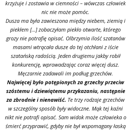
krzyżuje i zostawia w ciemności – wówczas człowiek
nic nie może pomóc.
Dusza ma była zawieszona między niebem, ziemią i
piekłem […] zobaczyłam piekło otwarte, którego
grozy nie potrafię opisać. Olbrzymia ilość szatanów
masami wtrącała dusze do tej otchłani z iście
szatańską radością. Jeden drugiemu jakby robił
konkurencję, wprowadzając coraz więcej dusz.
Męczarnie zadawali im podług grzechów.
Najwięcej było potępionych za grzechy przeciw
szóstemu i dziewiątemu przykazaniu, następnie
za zbrodnie i nienawiść.
Te trzy rodzaje grzechów
w szczególny sposób były widoczne. Mąk tej kaźni
nikt nie potrafi opisać. Sam widok może człowieka o
śmierć przyprawić, gdyby nie był wspomagany łaską