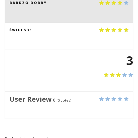
BARDZO DOBRY
ŚWIETNY!
3
User Review
0
(
0
votes)