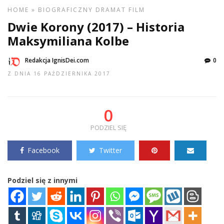
HOME
»
BIOGRAFICZNY
DRAMAT
FILM
Dwie Korony (2017) – Historia
Maksymiliana Kolbe
Redakcja IgnisDei.com
0
Z DNIA 16 PAŹDZIERNIKA 2017
0
PODZIEL SIĘ
Facebook
Twitter
Podziel się z innymi