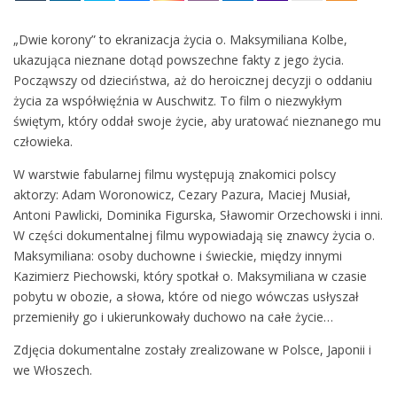
„Dwie korony” to ekranizacja życia o. Maksymiliana Kolbe,
ukazująca nieznane dotąd powszechne fakty z jego życia.
Począwszy od dzieciństwa, aż do heroicznej decyzji o oddaniu
życia za współwięźnia w Auschwitz. To film o niezwykłym
świętym, który oddał swoje życie, aby uratować nieznanego mu
człowieka.
W warstwie fabularnej filmu występują znakomici polscy
aktorzy: Adam Woronowicz, Cezary Pazura, Maciej Musiał,
Antoni Pawlicki, Dominika Figurska, Sławomir Orzechowski i inni.
W części dokumentalnej filmu wypowiadają się znawcy życia o.
Maksymiliana: osoby duchowne i świeckie, między innymi
Kazimierz Piechowski, który spotkał o. Maksymiliana w czasie
pobytu w obozie, a słowa, które od niego wówczas usłyszał
przemieniły go i ukierunkowały duchowo na całe życie…
Zdjęcia dokumentalne zostały zrealizowane w Polsce, Japonii i
we Włoszech.